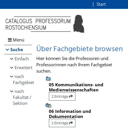
Browsen
Start
Login
direkt zum Inhalt
Menü
Über Fachgebiete browsen
Suche
Hier können Sie die Professoren und
Einfach
Professorinnen nach Ihrem Fachgebiet
Erweitert
suchen.
nach
Fachgebiet
05 Kommunikations- und
Medienwissenschaften
nach
2 Einträge
Fakultät /
Sektion
06 Information und
Dokumentation
2 Einträge