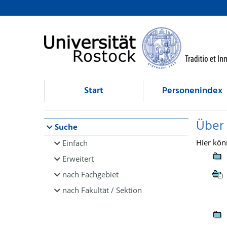
Browsen
direkt zum Inhalt
Start
Personenindex
Über
Suche
Hier kön
Einfach
Erweitert
nach Fachgebiet
nach Fakultät / Sektion