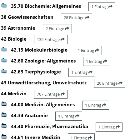
35.70 Biochemie: Allgemeines
1 Eintrag
38 Geowissenschaften
28 Einträge
39 Astronomie
2 Einträge
42 Biologie
135 Einträge
42.13 Molekularbiologie
1 Eintrag
42.60 Zoologie: Allgemeines
1 Eintrag
42.63 Tierphysiologie
1 Eintrag
43 Umweltforschung, Umweltschutz
20 Einträge
44 Medizin
707 Einträge
44.00 Medizin: Allgemeines
1 Eintrag
44.34 Anatomie
1 Eintrag
44.40 Pharmazie, Pharmazeutika
1 Eintrag
44.61 Innere Medizin
1 Eintrag