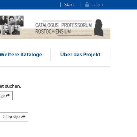
Start
Login
Weitere Kataloge
Über das Projekt
et suchen.
räge
2 Einträge