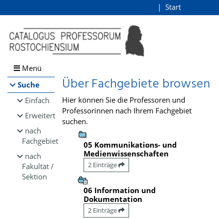
Browsen
Start
Login
direkt zum Inhalt
Menü
Über Fachgebiete browsen
Suche
Hier können Sie die Professoren und
Einfach
Professorinnen nach Ihrem Fachgebiet
Erweitert
suchen.
nach
Fachgebiet
05 Kommunikations- und
Medienwissenschaften
nach
2 Einträge
Fakultät /
Sektion
06 Information und
Dokumentation
2 Einträge