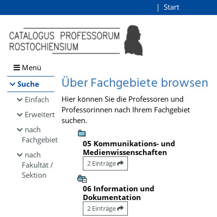
Browsen
Start
Login
direkt zum Inhalt
Menü
Über Fachgebiete browsen
Suche
Hier können Sie die Professoren und
Einfach
Professorinnen nach Ihrem Fachgebiet
Erweitert
suchen.
nach
Fachgebiet
05 Kommunikations- und
Medienwissenschaften
nach
2 Einträge
Fakultät /
Sektion
06 Information und
Dokumentation
2 Einträge