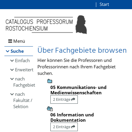
Browsen
Start
Login
direkt zum Inhalt
Menü
Über Fachgebiete browsen
Suche
Hier können Sie die Professoren und
Einfach
Professorinnen nach Ihrem Fachgebiet
Erweitert
suchen.
nach
Fachgebiet
05 Kommunikations- und
Medienwissenschaften
nach
2 Einträge
Fakultät /
Sektion
06 Information und
Dokumentation
2 Einträge