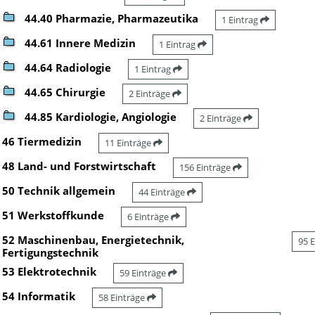
44.40 Pharmazie, Pharmazeutika
1 Eintrag
44.61 Innere Medizin
1 Eintrag
44.64 Radiologie
1 Eintrag
44.65 Chirurgie
2 Einträge
44.85 Kardiologie, Angiologie
2 Einträge
46 Tiermedizin
11 Einträge
48 Land- und Forstwirtschaft
156 Einträge
50 Technik allgemein
44 Einträge
51 Werkstoffkunde
6 Einträge
52 Maschinenbau, Energietechnik,
95 
Fertigungstechnik
53 Elektrotechnik
59 Einträge
54 Informatik
58 Einträge