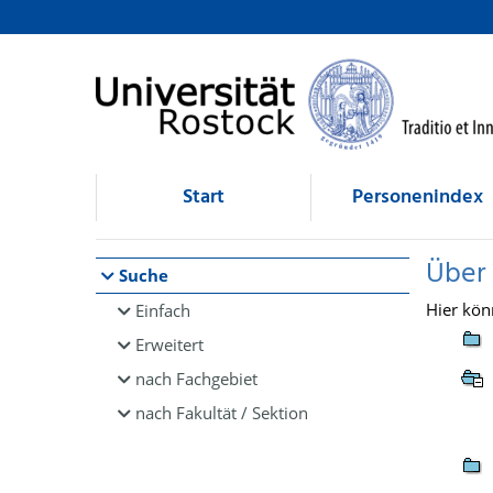
Browsen
direkt zum Inhalt
Start
Personenindex
Über
Suche
Hier kön
Einfach
Erweitert
nach Fachgebiet
nach Fakultät / Sektion