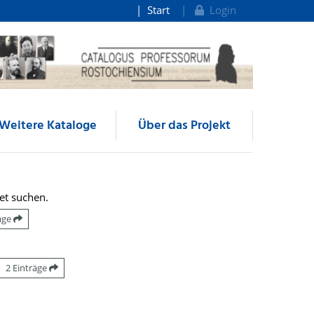
Start
Login
Weitere Kataloge
Über das Projekt
et suchen.
räge
2 Einträge