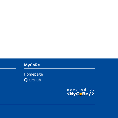
MyCoRe
Homepage
GitHub