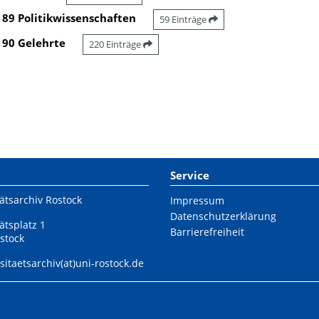
89 Politikwissenschaften
59 Einträge
90 Gelehrte
220 Einträge
Service
ätsarchiv Rostock
Impressum
Datenschutzerklärung
ätsplatz 1
Barrierefreiheit
stock
sitaetsarchiv(at)uni-rostock.de