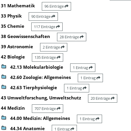
31 Mathematik
96 Einträge
33 Physik
90 Einträge
35 Chemie
117 Einträge
38 Geowissenschaften
28 Einträge
39 Astronomie
2 Einträge
42 Biologie
135 Einträge
42.13 Molekularbiologie
1 Eintrag
42.60 Zoologie: Allgemeines
1 Eintrag
42.63 Tierphysiologie
1 Eintrag
43 Umweltforschung, Umweltschutz
20 Einträge
44 Medizin
707 Einträge
44.00 Medizin: Allgemeines
1 Eintrag
44.34 Anatomie
1 Eintrag