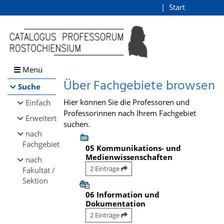
Browsen
Start
Login
direkt zum Inhalt
Menü
Über Fachgebiete browsen
Suche
Hier können Sie die Professoren und
Einfach
Professorinnen nach Ihrem Fachgebiet
Erweitert
suchen.
nach
Fachgebiet
05 Kommunikations- und
Medienwissenschaften
nach
2 Einträge
Fakultät /
Sektion
06 Information und
Dokumentation
2 Einträge