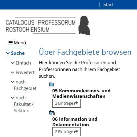
Browsen
Start
Login
direkt zum Inhalt
Menü
Über Fachgebiete browsen
Suche
Hier können Sie die Professoren und
Einfach
Professorinnen nach Ihrem Fachgebiet
Erweitert
suchen.
nach
Fachgebiet
05 Kommunikations- und
Medienwissenschaften
nach
2 Einträge
Fakultät /
Sektion
06 Information und
Dokumentation
2 Einträge