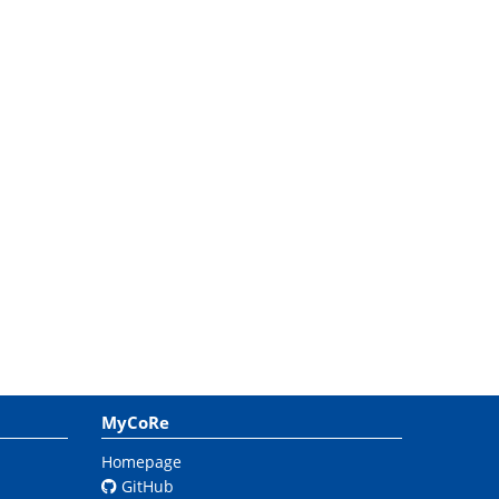
MyCoRe
Homepage
GitHub