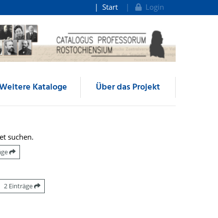
Start
Login
Weitere Kataloge
Über das Projekt
et suchen.
räge
2 Einträge