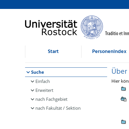
Browsen
direkt zum Inhalt
Start
Personenindex
Über
Suche
Hier kön
Einfach
Erweitert
nach Fachgebiet
nach Fakultät / Sektion