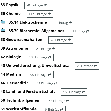
33 Physik
90 Einträge
35 Chemie
117 Einträge
35.14 Elektrochemie
1 Eintrag
35.70 Biochemie: Allgemeines
1 Eintrag
38 Geowissenschaften
28 Einträge
39 Astronomie
2 Einträge
42 Biologie
135 Einträge
43 Umweltforschung, Umweltschutz
20 Einträge
44 Medizin
707 Einträge
46 Tiermedizin
11 Einträge
48 Land- und Forstwirtschaft
156 Einträge
50 Technik allgemein
44 Einträge
51 Werkstoffkunde
6 Einträge