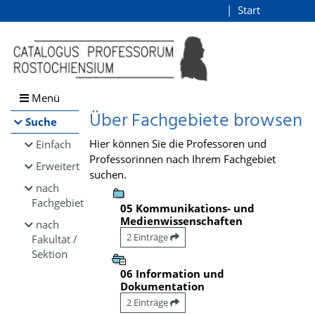
Browsen
Start
Login
direkt zum Inhalt
Menü
Über Fachgebiete browsen
Suche
Hier können Sie die Professoren und
Einfach
Professorinnen nach Ihrem Fachgebiet
Erweitert
suchen.
nach
Fachgebiet
05 Kommunikations- und
Medienwissenschaften
nach
2 Einträge
Fakultät /
Sektion
06 Information und
Dokumentation
2 Einträge