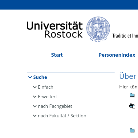
Browsen
direkt zum Inhalt
Start
Personenindex
Über
Suche
Hier kön
Einfach
Erweitert
nach Fachgebiet
nach Fakultät / Sektion