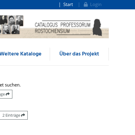
Start
Login
Weitere Kataloge
Über das Projekt
et suchen.
räge
2 Einträge