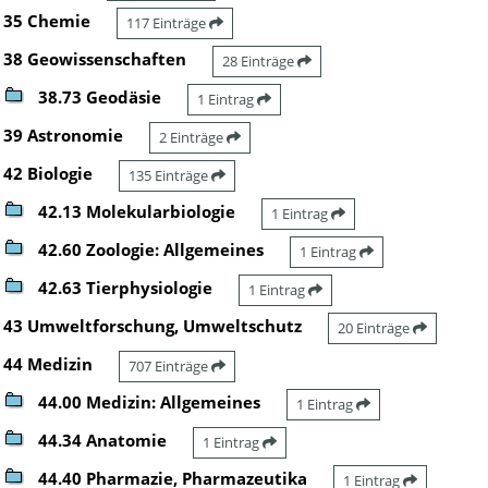
35 Chemie
117 Einträge
38 Geowissenschaften
28 Einträge
38.73 Geodäsie
1 Eintrag
39 Astronomie
2 Einträge
42 Biologie
135 Einträge
42.13 Molekularbiologie
1 Eintrag
42.60 Zoologie: Allgemeines
1 Eintrag
42.63 Tierphysiologie
1 Eintrag
43 Umweltforschung, Umweltschutz
20 Einträge
44 Medizin
707 Einträge
44.00 Medizin: Allgemeines
1 Eintrag
44.34 Anatomie
1 Eintrag
44.40 Pharmazie, Pharmazeutika
1 Eintrag