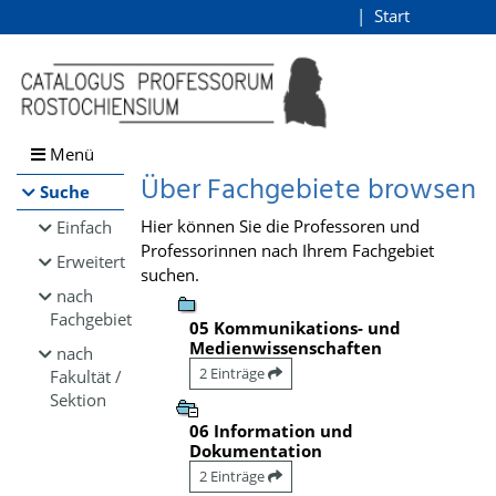
Browsen
Start
Login
direkt zum Inhalt
Menü
Über Fachgebiete browsen
Suche
Hier können Sie die Professoren und
Einfach
Professorinnen nach Ihrem Fachgebiet
Erweitert
suchen.
nach
Fachgebiet
05 Kommunikations- und
Medienwissenschaften
nach
2 Einträge
Fakultät /
Sektion
06 Information und
Dokumentation
2 Einträge