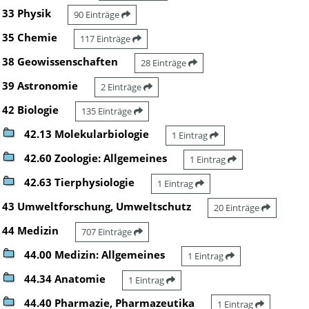
33 Physik
90 Einträge
35 Chemie
117 Einträge
38 Geowissenschaften
28 Einträge
39 Astronomie
2 Einträge
42 Biologie
135 Einträge
42.13 Molekularbiologie
1 Eintrag
42.60 Zoologie: Allgemeines
1 Eintrag
42.63 Tierphysiologie
1 Eintrag
43 Umweltforschung, Umweltschutz
20 Einträge
44 Medizin
707 Einträge
44.00 Medizin: Allgemeines
1 Eintrag
44.34 Anatomie
1 Eintrag
44.40 Pharmazie, Pharmazeutika
1 Eintrag