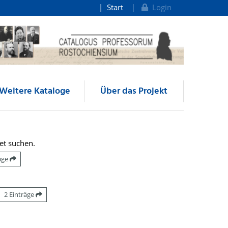
Start
Login
Weitere Kataloge
Über das Projekt
et suchen.
räge
2 Einträge