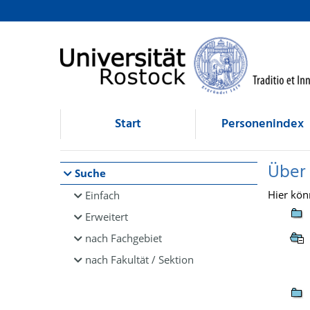
Browsen
direkt zum Inhalt
Start
Personenindex
Über
Suche
Hier kön
Einfach
Erweitert
nach Fachgebiet
nach Fakultät / Sektion