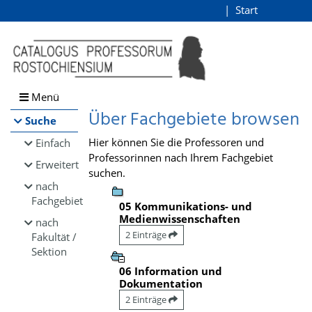
Browsen
Start
Login
direkt zum Inhalt
Menü
Über Fachgebiete browsen
Suche
Hier können Sie die Professoren und
Einfach
Professorinnen nach Ihrem Fachgebiet
Erweitert
suchen.
nach
Fachgebiet
05 Kommunikations- und
Medienwissenschaften
nach
2 Einträge
Fakultät /
Sektion
06 Information und
Dokumentation
2 Einträge