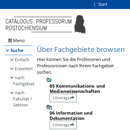
Browsen
Start
Login
direkt zum Inhalt
Menü
Über Fachgebiete browsen
Suche
Hier können Sie die Professoren und
Einfach
Professorinnen nach Ihrem Fachgebiet
Erweitert
suchen.
nach
Fachgebiet
05 Kommunikations- und
Medienwissenschaften
nach
2 Einträge
Fakultät /
Sektion
06 Information und
Dokumentation
2 Einträge