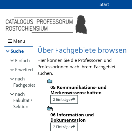
Browsen
Start
Login
direkt zum Inhalt
Menü
Über Fachgebiete browsen
Suche
Hier können Sie die Professoren und
Einfach
Professorinnen nach Ihrem Fachgebiet
Erweitert
suchen.
nach
Fachgebiet
05 Kommunikations- und
Medienwissenschaften
nach
2 Einträge
Fakultät /
Sektion
06 Information und
Dokumentation
2 Einträge