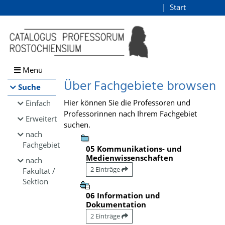
Browsen
Start
Login
direkt zum Inhalt
Menü
Über Fachgebiete browsen
Suche
Hier können Sie die Professoren und
Einfach
Professorinnen nach Ihrem Fachgebiet
Erweitert
suchen.
nach
Fachgebiet
05 Kommunikations- und
Medienwissenschaften
nach
2 Einträge
Fakultät /
Sektion
06 Information und
Dokumentation
2 Einträge