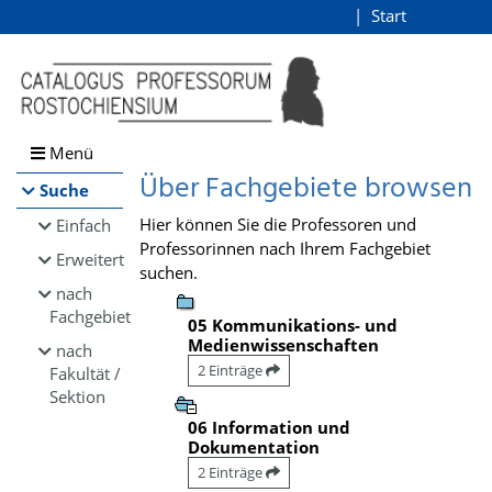
Browsen
Start
Login
direkt zum Inhalt
Menü
Über Fachgebiete browsen
Suche
Hier können Sie die Professoren und
Einfach
Professorinnen nach Ihrem Fachgebiet
Erweitert
suchen.
nach
Fachgebiet
05 Kommunikations- und
Medienwissenschaften
nach
2 Einträge
Fakultät /
Sektion
06 Information und
Dokumentation
2 Einträge