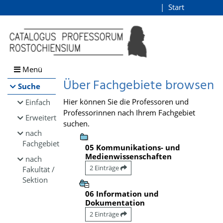
Browsen
Start
Login
direkt zum Inhalt
Menü
Über Fachgebiete browsen
Suche
Hier können Sie die Professoren und
Einfach
Professorinnen nach Ihrem Fachgebiet
Erweitert
suchen.
nach
Fachgebiet
05 Kommunikations- und
Medienwissenschaften
nach
2 Einträge
Fakultät /
Sektion
06 Information und
Dokumentation
2 Einträge