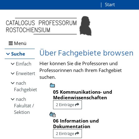
Browsen
Start
Login
direkt zum Inhalt
Menü
Über Fachgebiete browsen
Suche
Hier können Sie die Professoren und
Einfach
Professorinnen nach Ihrem Fachgebiet
Erweitert
suchen.
nach
Fachgebiet
05 Kommunikations- und
Medienwissenschaften
nach
2 Einträge
Fakultät /
Sektion
06 Information und
Dokumentation
2 Einträge