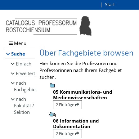
Browsen
Start
Login
direkt zum Inhalt
Menü
Über Fachgebiete browsen
Suche
Hier können Sie die Professoren und
Einfach
Professorinnen nach Ihrem Fachgebiet
Erweitert
suchen.
nach
Fachgebiet
05 Kommunikations- und
Medienwissenschaften
nach
2 Einträge
Fakultät /
Sektion
06 Information und
Dokumentation
2 Einträge