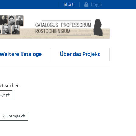
Start
Login
Weitere Kataloge
Über das Projekt
et suchen.
räge
2 Einträge