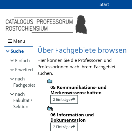
Browsen
Start
Login
direkt zum Inhalt
Menü
Über Fachgebiete browsen
Suche
Hier können Sie die Professoren und
Einfach
Professorinnen nach Ihrem Fachgebiet
Erweitert
suchen.
nach
Fachgebiet
05 Kommunikations- und
Medienwissenschaften
nach
2 Einträge
Fakultät /
Sektion
06 Information und
Dokumentation
2 Einträge