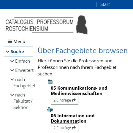
Browsen
Start
Login
direkt zum Inhalt
Menü
Über Fachgebiete browsen
Suche
Hier können Sie die Professoren und
Einfach
Professorinnen nach Ihrem Fachgebiet
Erweitert
suchen.
nach
Fachgebiet
05 Kommunikations- und
Medienwissenschaften
nach
2 Einträge
Fakultät /
Sektion
06 Information und
Dokumentation
2 Einträge