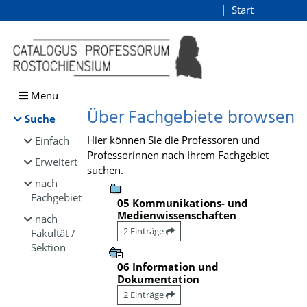
Browsen
Start
Login
direkt zum Inhalt
Menü
Über Fachgebiete browsen
Suche
Hier können Sie die Professoren und
Einfach
Professorinnen nach Ihrem Fachgebiet
Erweitert
suchen.
nach
Fachgebiet
05 Kommunikations- und
Medienwissenschaften
nach
2 Einträge
Fakultät /
Sektion
06 Information und
Dokumentation
2 Einträge