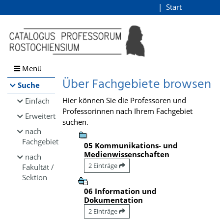
Browsen
Start
Login
direkt zum Inhalt
Menü
Über Fachgebiete browsen
Suche
Hier können Sie die Professoren und
Einfach
Professorinnen nach Ihrem Fachgebiet
Erweitert
suchen.
nach
Fachgebiet
05 Kommunikations- und
Medienwissenschaften
nach
2 Einträge
Fakultät /
Sektion
06 Information und
Dokumentation
2 Einträge