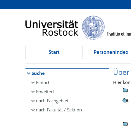
Browsen
direkt zum Inhalt
Start
Personenindex
Über
Suche
Hier kön
Einfach
Erweitert
nach Fachgebiet
nach Fakultät / Sektion