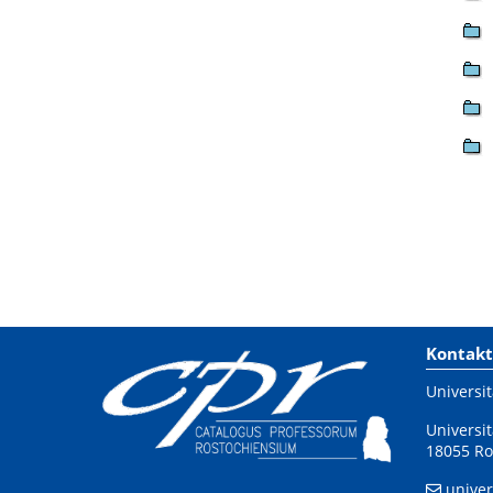
Kontakt
Universit
Universit
18055 Ro
univer