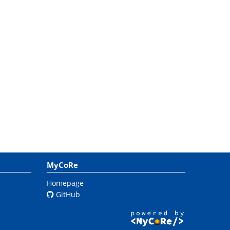
MyCoRe
Homepage
GitHub