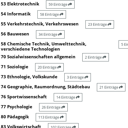
53 Elektrotechnik
59 Einträge
54 Informatik
58 Einträge
55 Verkehrstechnik, Verkehrswesen
23 Einträge
56 Bauwesen
34 Einträge
58 Chemische Technik, Umwelttechnik,
5 E
verschiedene Technologien
70 Sozialwissenschaften allgemein
2 Einträge
71 Soziologie
20 Einträge
73 Ethnologie, Volkskunde
3 Einträge
74 Geographie, Raumordnung, Städtebau
21 Einträge
76 Sportwissenschaft
14 Einträge
77 Psychologie
26 Einträge
80 Pädagogik
113 Einträge
83 Volkswirtschaft
102 Einträge