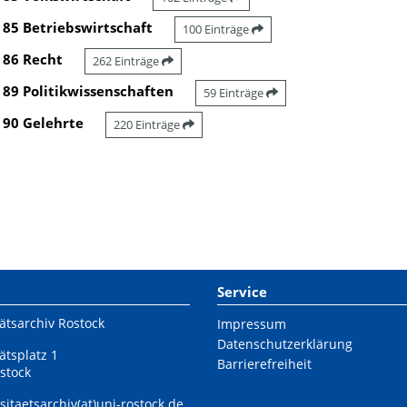
85 Betriebswirtschaft
100 Einträge
86 Recht
262 Einträge
89 Politikwissenschaften
59 Einträge
90 Gelehrte
220 Einträge
Service
ätsarchiv Rostock
Impressum
Datenschutzerklärung
ätsplatz 1
Barrierefreiheit
stock
sitaetsarchiv(at)uni-rostock.de