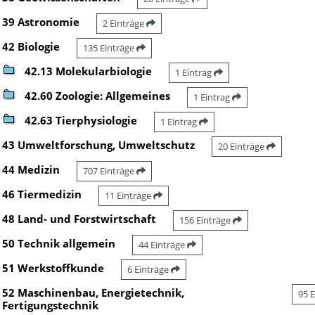
39 Astronomie
2 Einträge
42 Biologie
135 Einträge
42.13 Molekularbiologie
1 Eintrag
42.60 Zoologie: Allgemeines
1 Eintrag
42.63 Tierphysiologie
1 Eintrag
43 Umweltforschung, Umweltschutz
20 Einträge
44 Medizin
707 Einträge
46 Tiermedizin
11 Einträge
48 Land- und Forstwirtschaft
156 Einträge
50 Technik allgemein
44 Einträge
51 Werkstoffkunde
6 Einträge
52 Maschinenbau, Energietechnik,
95 
Fertigungstechnik