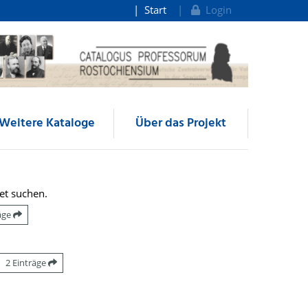
Start
Login
Weitere Kataloge
Über das Projekt
et suchen.
räge
2 Einträge