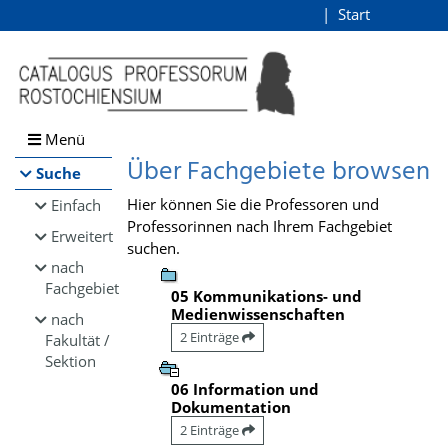
Browsen
Start
Login
direkt zum Inhalt
Menü
Über Fachgebiete browsen
Suche
Hier können Sie die Professoren und
Einfach
Professorinnen nach Ihrem Fachgebiet
Erweitert
suchen.
nach
Fachgebiet
05 Kommunikations- und
Medienwissenschaften
nach
2 Einträge
Fakultät /
Sektion
06 Information und
Dokumentation
2 Einträge