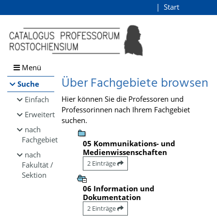
Browsen
Start
Login
direkt zum Inhalt
Menü
Über Fachgebiete browsen
Suche
Hier können Sie die Professoren und
Einfach
Professorinnen nach Ihrem Fachgebiet
Erweitert
suchen.
nach
Fachgebiet
05 Kommunikations- und
Medienwissenschaften
nach
2 Einträge
Fakultät /
Sektion
06 Information und
Dokumentation
2 Einträge