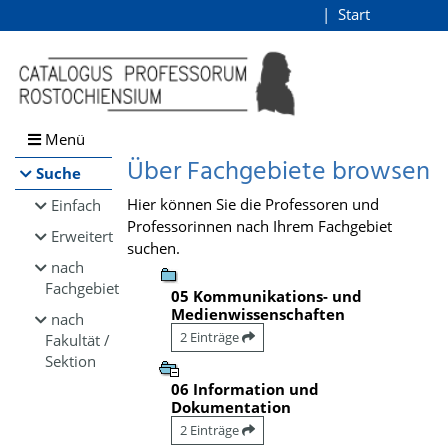
Browsen
Start
Login
direkt zum Inhalt
Menü
Über Fachgebiete browsen
Suche
Hier können Sie die Professoren und
Einfach
Professorinnen nach Ihrem Fachgebiet
Erweitert
suchen.
nach
Fachgebiet
05 Kommunikations- und
Medienwissenschaften
nach
2 Einträge
Fakultät /
Sektion
06 Information und
Dokumentation
2 Einträge