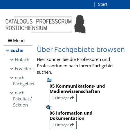
Browsen
Start
Login
direkt zum Inhalt
Menü
Über Fachgebiete browsen
Suche
Hier können Sie die Professoren und
Einfach
Professorinnen nach Ihrem Fachgebiet
Erweitert
suchen.
nach
Fachgebiet
05 Kommunikations- und
Medienwissenschaften
nach
2 Einträge
Fakultät /
Sektion
06 Information und
Dokumentation
2 Einträge