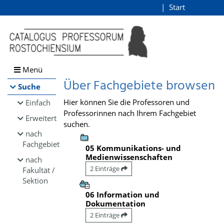
Browsen
Start
Login
direkt zum Inhalt
Menü
Über Fachgebiete browsen
Suche
Hier können Sie die Professoren und
Einfach
Professorinnen nach Ihrem Fachgebiet
Erweitert
suchen.
nach
Fachgebiet
05 Kommunikations- und
Medienwissenschaften
nach
2 Einträge
Fakultät /
Sektion
06 Information und
Dokumentation
2 Einträge