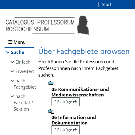
Browsen
Start
Login
direkt zum Inhalt
Menü
Über Fachgebiete browsen
Suche
Hier können Sie die Professoren und
Einfach
Professorinnen nach Ihrem Fachgebiet
Erweitert
suchen.
nach
Fachgebiet
05 Kommunikations- und
Medienwissenschaften
nach
2 Einträge
Fakultät /
Sektion
06 Information und
Dokumentation
2 Einträge