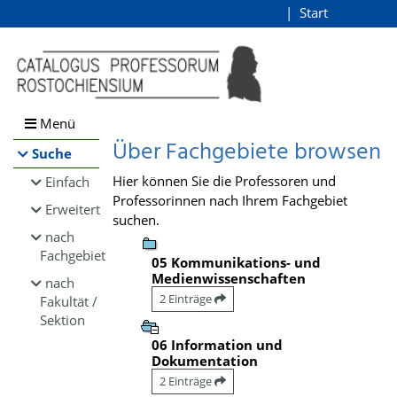
Browsen
Start
Login
direkt zum Inhalt
Menü
Über Fachgebiete browsen
Suche
Hier können Sie die Professoren und
Einfach
Professorinnen nach Ihrem Fachgebiet
Erweitert
suchen.
nach
Fachgebiet
05 Kommunikations- und
Medienwissenschaften
nach
2 Einträge
Fakultät /
Sektion
06 Information und
Dokumentation
2 Einträge