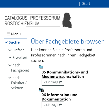
Browsen
Start
Login
direkt zum Inhalt
Menü
Über Fachgebiete browsen
Suche
Hier können Sie die Professoren und
Einfach
Professorinnen nach Ihrem Fachgebiet
Erweitert
suchen.
nach
Fachgebiet
05 Kommunikations- und
Medienwissenschaften
nach
2 Einträge
Fakultät /
Sektion
06 Information und
Dokumentation
2 Einträge