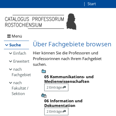
Browsen
Start
Login
direkt zum Inhalt
Menü
Über Fachgebiete browsen
Suche
Hier können Sie die Professoren und
Einfach
Professorinnen nach Ihrem Fachgebiet
Erweitert
suchen.
nach
Fachgebiet
05 Kommunikations- und
Medienwissenschaften
nach
2 Einträge
Fakultät /
Sektion
06 Information und
Dokumentation
2 Einträge