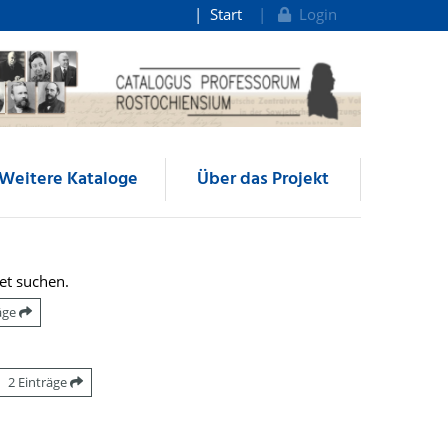
Start
Login
Weitere Kataloge
Über das Projekt
et suchen.
räge
2 Einträge