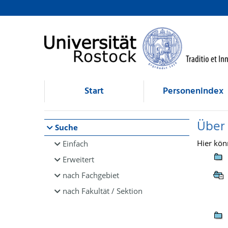
Browsen
direkt zum Inhalt
Start
Personenindex
Über
Suche
Hier kön
Einfach
Erweitert
nach Fachgebiet
nach Fakultät / Sektion