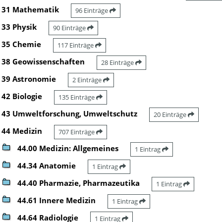
31 Mathematik
96 Einträge
33 Physik
90 Einträge
35 Chemie
117 Einträge
38 Geowissenschaften
28 Einträge
39 Astronomie
2 Einträge
42 Biologie
135 Einträge
43 Umweltforschung, Umweltschutz
20 Einträge
44 Medizin
707 Einträge
44.00 Medizin: Allgemeines
1 Eintrag
44.34 Anatomie
1 Eintrag
44.40 Pharmazie, Pharmazeutika
1 Eintrag
44.61 Innere Medizin
1 Eintrag
44.64 Radiologie
1 Eintrag