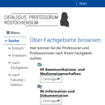
Browsen
Start
Login
direkt zum Inhalt
Menü
Über Fachgebiete browsen
Suche
Hier können Sie die Professoren und
Einfach
Professorinnen nach Ihrem Fachgebiet
Erweitert
suchen.
nach
Fachgebiet
05 Kommunikations- und
Medienwissenschaften
nach
2 Einträge
Fakultät /
Sektion
06 Information und
Dokumentation
2 Einträge