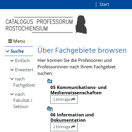
Browsen
Start
Login
direkt zum Inhalt
Menü
Über Fachgebiete browsen
Suche
Hier können Sie die Professoren und
Einfach
Professorinnen nach Ihrem Fachgebiet
Erweitert
suchen.
nach
Fachgebiet
05 Kommunikations- und
Medienwissenschaften
nach
2 Einträge
Fakultät /
Sektion
06 Information und
Dokumentation
2 Einträge