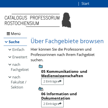
Browsen
Start
Login
direkt zum Inhalt
Menü
Über Fachgebiete browsen
Suche
Hier können Sie die Professoren und
Einfach
Professorinnen nach Ihrem Fachgebiet
Erweitert
suchen.
nach
Fachgebiet
05 Kommunikations- und
Medienwissenschaften
nach
2 Einträge
Fakultät /
Sektion
06 Information und
Dokumentation
2 Einträge