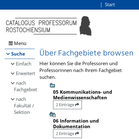
Browsen
Start
Login
direkt zum Inhalt
Menü
Über Fachgebiete browsen
Suche
Hier können Sie die Professoren und
Einfach
Professorinnen nach Ihrem Fachgebiet
Erweitert
suchen.
nach
Fachgebiet
05 Kommunikations- und
Medienwissenschaften
nach
2 Einträge
Fakultät /
Sektion
06 Information und
Dokumentation
2 Einträge