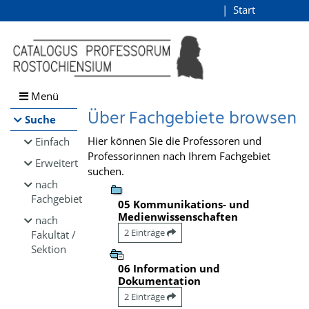
Browsen
Start
Login
direkt zum Inhalt
Menü
Über Fachgebiete browsen
Suche
Hier können Sie die Professoren und
Einfach
Professorinnen nach Ihrem Fachgebiet
Erweitert
suchen.
nach
Fachgebiet
05 Kommunikations- und
Medienwissenschaften
nach
2 Einträge
Fakultät /
Sektion
06 Information und
Dokumentation
2 Einträge