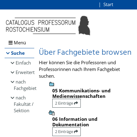
Browsen
Start
Login
direkt zum Inhalt
Menü
Über Fachgebiete browsen
Suche
Hier können Sie die Professoren und
Einfach
Professorinnen nach Ihrem Fachgebiet
Erweitert
suchen.
nach
Fachgebiet
05 Kommunikations- und
Medienwissenschaften
nach
2 Einträge
Fakultät /
Sektion
06 Information und
Dokumentation
2 Einträge