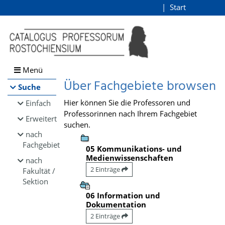
Browsen
Start
Login
direkt zum Inhalt
Menü
Über Fachgebiete browsen
Suche
Hier können Sie die Professoren und
Einfach
Professorinnen nach Ihrem Fachgebiet
Erweitert
suchen.
nach
Fachgebiet
05 Kommunikations- und
Medienwissenschaften
nach
2 Einträge
Fakultät /
Sektion
06 Information und
Dokumentation
2 Einträge