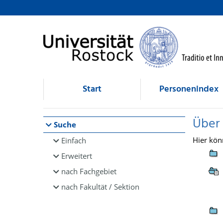
Browsen
direkt zum Inhalt
Start
Personenindex
Über
Suche
Hier kön
Einfach
Erweitert
nach Fachgebiet
nach Fakultät / Sektion