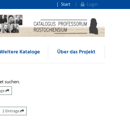
Start
Login
Weitere Kataloge
Über das Projekt
et suchen.
räge
2 Einträge