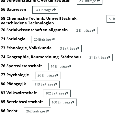
55 Verkehrstechnik, Verkehrswesen
23 Einträge
56 Bauwesen
34 Einträge
58 Chemische Technik, Umwelttechnik,
5 E
verschiedene Technologien
70 Sozialwissenschaften allgemein
2 Einträge
71 Soziologie
20 Einträge
73 Ethnologie, Volkskunde
3 Einträge
74 Geographie, Raumordnung, Städtebau
21 Einträge
76 Sportwissenschaft
14 Einträge
77 Psychologie
26 Einträge
80 Pädagogik
113 Einträge
83 Volkswirtschaft
102 Einträge
85 Betriebswirtschaft
100 Einträge
86 Recht
262 Einträge