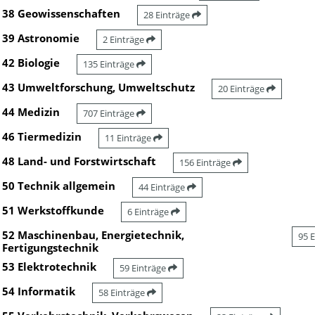
38 Geowissenschaften
28 Einträge
39 Astronomie
2 Einträge
42 Biologie
135 Einträge
43 Umweltforschung, Umweltschutz
20 Einträge
44 Medizin
707 Einträge
46 Tiermedizin
11 Einträge
48 Land- und Forstwirtschaft
156 Einträge
50 Technik allgemein
44 Einträge
51 Werkstoffkunde
6 Einträge
52 Maschinenbau, Energietechnik,
95 
Fertigungstechnik
53 Elektrotechnik
59 Einträge
54 Informatik
58 Einträge