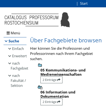
Browsen
Start
Login
direkt zum Inhalt
Menü
Über Fachgebiete browsen
Suche
Hier können Sie die Professoren und
Einfach
Professorinnen nach Ihrem Fachgebiet
Erweitert
suchen.
nach
Fachgebiet
05 Kommunikations- und
Medienwissenschaften
nach
2 Einträge
Fakultät /
Sektion
06 Information und
Dokumentation
2 Einträge