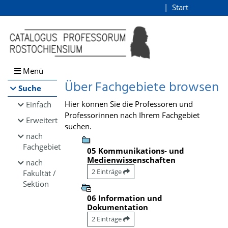
Browsen
Start
Login
direkt zum Inhalt
Menü
Über Fachgebiete browsen
Suche
Hier können Sie die Professoren und
Einfach
Professorinnen nach Ihrem Fachgebiet
Erweitert
suchen.
nach
Fachgebiet
05 Kommunikations- und
Medienwissenschaften
nach
2 Einträge
Fakultät /
Sektion
06 Information und
Dokumentation
2 Einträge