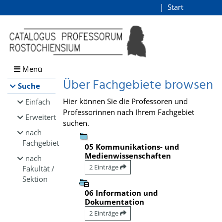
Browsen
Start
Login
direkt zum Inhalt
Menü
Über Fachgebiete browsen
Suche
Hier können Sie die Professoren und
Einfach
Professorinnen nach Ihrem Fachgebiet
Erweitert
suchen.
nach
Fachgebiet
05 Kommunikations- und
Medienwissenschaften
nach
2 Einträge
Fakultät /
Sektion
06 Information und
Dokumentation
2 Einträge