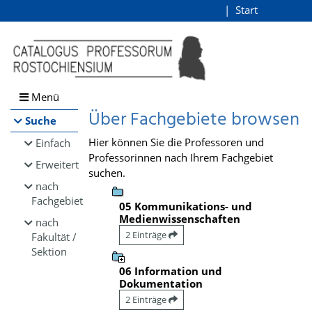
Browsen
Start
Login
direkt zum Inhalt
Menü
Über Fachgebiete browsen
Suche
Hier können Sie die Professoren und
Einfach
Professorinnen nach Ihrem Fachgebiet
Erweitert
suchen.
nach
Fachgebiet
05 Kommunikations- und
Medienwissenschaften
nach
2 Einträge
Fakultät /
Sektion
06 Information und
Dokumentation
2 Einträge