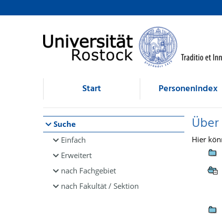
Browsen
direkt zum Inhalt
Start
Personenindex
Über
Suche
Hier kön
Einfach
Erweitert
nach Fachgebiet
nach Fakultät / Sektion