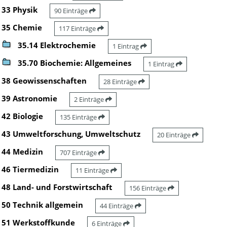
33 Physik
90 Einträge
35 Chemie
117 Einträge
35.14 Elektrochemie
1 Eintrag
35.70 Biochemie: Allgemeines
1 Eintrag
38 Geowissenschaften
28 Einträge
39 Astronomie
2 Einträge
42 Biologie
135 Einträge
43 Umweltforschung, Umweltschutz
20 Einträge
44 Medizin
707 Einträge
46 Tiermedizin
11 Einträge
48 Land- und Forstwirtschaft
156 Einträge
50 Technik allgemein
44 Einträge
51 Werkstoffkunde
6 Einträge