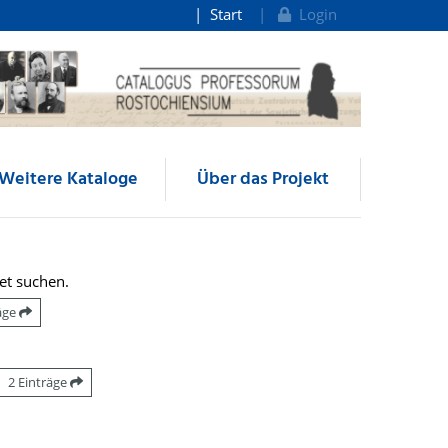
Start
Login
Weitere Kataloge
Über das Projekt
et suchen.
räge
2 Einträge